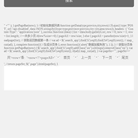
搜索
" +"" ); } getPageBar(now); } //初始化数据列表 function getData(type,provice,city,town) { $.ajax({ type:'POS
T', url:'/api-disabled', data:JSON.stringify({type:type,province:provice,city:city,area:town}), headers: { "Con
tent-Type": "application/json" }, success:function (data) { list = data.body.galleryList; row = 0; now = 1; row
= list.length; //一共多少页 if(row%size==0) { pageAll = row/size; } else { pageAll = parseInt(row/size)+1; } l
oadpage(list); // 获取返回数据第一条 // var ad = $('.search_app').find('li').eq(0).find('h4').eq(0).text(); // map_
cut(ad); }, complete:function(){ //生成分页条 }, error:function(){ alert("数据加载失败"); } }); } // 获取分页条
function getPageBar(now) { $('.search_app').find('li').eq(0).addClass("on").siblings().removeClass("on"); var
ad = $('.search_app').find('li').eq(0).find('h4').eq(0).text(); if(ad){ map_cut(ad); } var pageStr=""; pageStr+='
共'+row+'条
'+now+'/'+pageAll+'
首页
上一页
下一页
尾页
' + '
' + '
' + '
' + '
'; //return pageStr; $(".page").html(pageStr); }